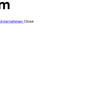
rm
Close