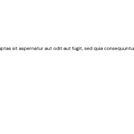
tas sit aspernatur aut odit aut fugit, sed quia consequuntur
er Ihr Unternehmen mit SC 