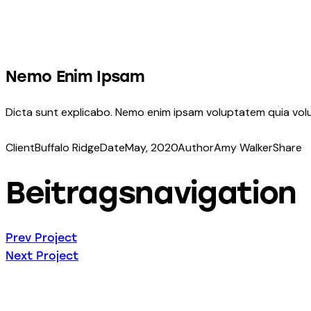
Nemo Enim Ipsam
Dicta sunt explicabo. Nemo enim ipsam voluptatem quia volup
Client
Buffalo Ridge
Date
May, 2020
Author
Amy Walker
Share
Beitragsnavigation
Prev Project
Next Project
Energie für Ihr Zuhause od