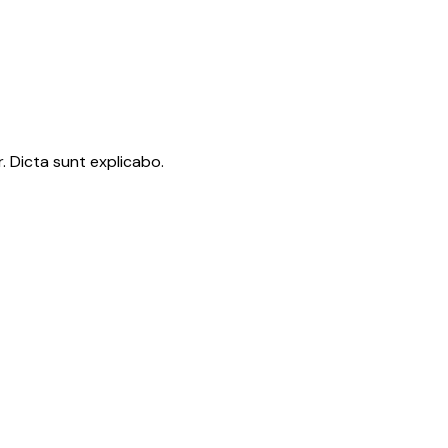
. Dicta sunt explicabo.
Photovoltaik Lösungen